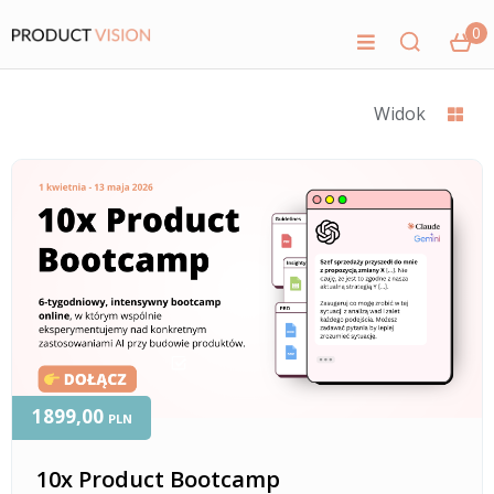
0
Widok
1899,00
PLN
10x Product Bootcamp