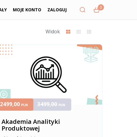
0
AŁY
MOJE KONTO
ZALOGUJ
Widok
2499,00
3499,00
PLN
PLN
Akademia Analityki
Produktowej