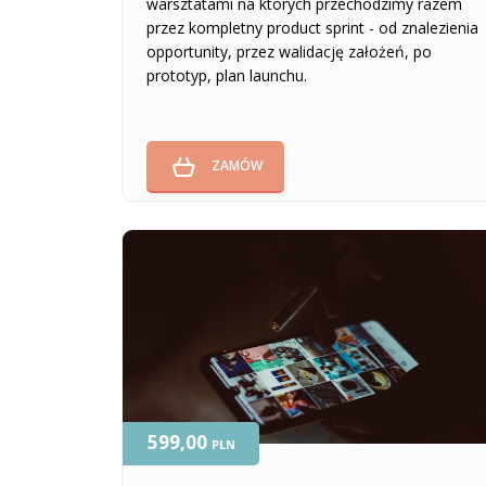
warsztatami na których przechodzimy razem
przez kompletny product sprint - od znalezienia
opportunity, przez walidację założeń, po
prototyp, plan launchu.
ZAMÓW
599,00
PLN