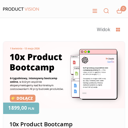
0
Widok
1899,00
PLN
10x Product Bootcamp