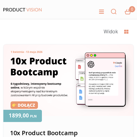
0
Widok
1899,00
PLN
10x Product Bootcamp