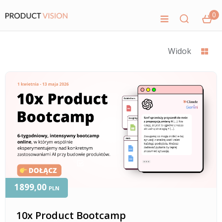
0
Widok
1899,00
PLN
10x Product Bootcamp