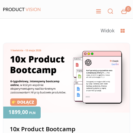
0
Widok
1899,00
PLN
10x Product Bootcamp