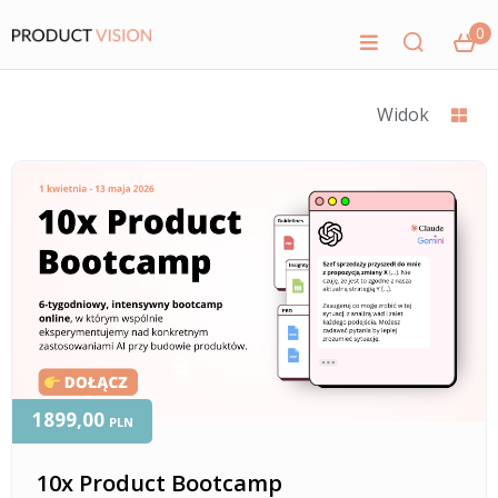
0
Widok
1899,00
PLN
10x Product Bootcamp