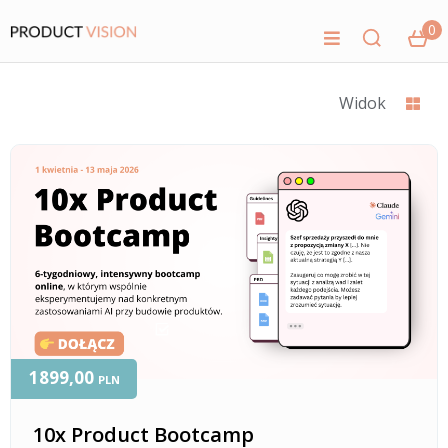
0
Widok
1899,00
PLN
10x Product Bootcamp