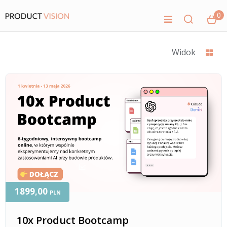
0
Widok
1899,00
PLN
10x Product Bootcamp