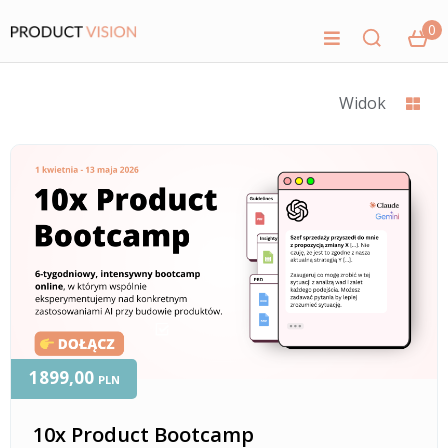
0
Widok
1899,00
PLN
10x Product Bootcamp