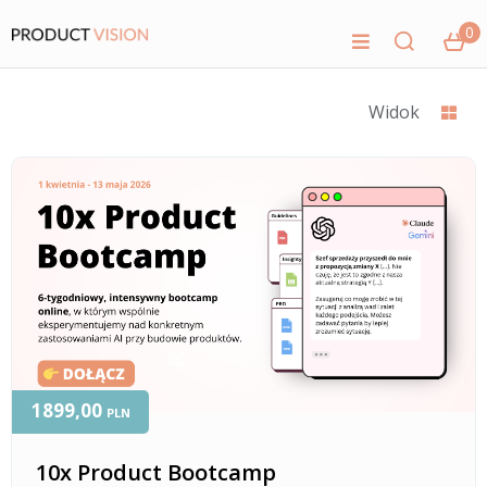
0
Widok
1899,00
PLN
10x Product Bootcamp