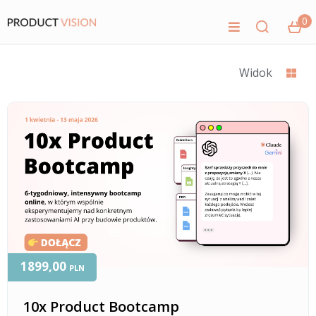
0
Widok
1899,00
PLN
10x Product Bootcamp