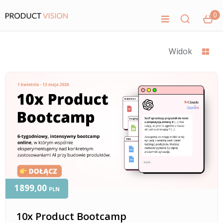
0
Widok
1899,00
PLN
10x Product Bootcamp