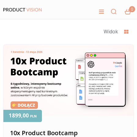
0
Widok
1899,00
PLN
10x Product Bootcamp