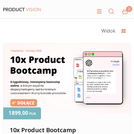
0
Widok
1899,00
PLN
10x Product Bootcamp