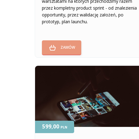
warsztatami na których przechodzimy razem
przez kompletny product sprint - od znalezienia
opportunity, przez walidację założeń, po
prototyp, plan launchu.
ZAMÓW
599,00
PLN