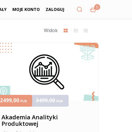
0
AŁY
MOJE KONTO
ZALOGUJ
Widok
2499,00
3499,00
PLN
PLN
Akademia Analityki
Produktowej