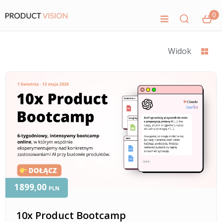
0
Widok
1899,00
PLN
10x Product Bootcamp